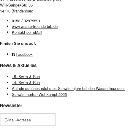
Willi-Sänger-Str. 35
14770 Brandenburg
0152 / 02979591
www.wasserfreunde-brb.de
Kontakt per eMail
Finden Sie uns auf:
Facebook
News & Aktuelles
15. Swim & Run
14. Swim & Run
Auf ein schönes nächstes Schwimmjahr bei den Wasserfreunden!
Schwimmarten-Wettkampf 2025
Newsletter
E-
Mail-
Adresse