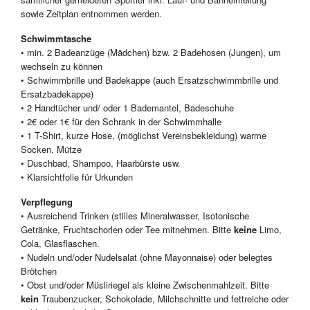
sowie Zeitplan entnommen werden.
Schwimmtasche
• min. 2 Badeanzüge (Mädchen) bzw. 2 Badehosen (Jungen), um
wechseln zu können
• Schwimmbrille und Badekappe (auch Ersatzschwimmbrille und
Ersatzbadekappe)
• 2 Handtücher und/ oder 1 Bademantel, Badeschuhe
• 2€ oder 1€ für den Schrank in der Schwimmhalle
• 1 T-Shirt, kurze Hose, (möglichst Vereinsbekleidung) warme
Socken, Mütze
• Duschbad, Shampoo, Haarbürste usw.
• Klarsichtfolie für Urkunden
Verpflegung
• Ausreichend Trinken (stilles Mineralwasser, Isotonische
Getränke, Fruchtschorlen oder Tee mitnehmen. Bitte
keine
Limo,
Cola, Glasflaschen.
• Nudeln und/oder Nudelsalat (ohne Mayonnaise) oder belegtes
Brötchen
• Obst und/oder Müsliriegel als kleine Zwischenmahlzeit. Bitte
kein
Traubenzucker, Schokolade, Milchschnitte und fettreiche oder