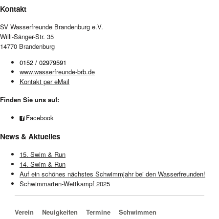
Kontakt
SV Wasserfreunde Brandenburg e.V.
Willi-Sänger-Str. 35
14770 Brandenburg
0152 / 02979591
www.wasserfreunde-brb.de
Kontakt per eMail
Finden Sie uns auf:
Facebook
News & Aktuelles
15. Swim & Run
14. Swim & Run
Auf ein schönes nächstes Schwimmjahr bei den Wasserfreunden!
Schwimmarten-Wettkampf 2025
Navigation überspringen
Verein
Neuigkeiten
Termine
Schwimmen