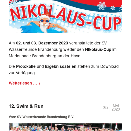
Am
02. und 03. Dezember 2023
veranstaltete der SV
Wasserfreunde Brandenburg wieder den
Nikolaus-Cup
im
Marienbad / Brandenburg an der Havel.
Die
Protokolle
und
Ergebnisdateien
stehen zum Download
zur Verfügung.
Nikolaus-
Weiterlesen …
Cup
2023
12. Swim & Run
MAI
25
2023
Von:
SV Wasserfreunde Brandenburg E.V.