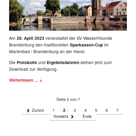
Am
29. April 2023
veranstaltet der SV Wasserfreunde
Brandenburg den traditionellen
Sparkassen-Cup
im
Marienbad / Brandenburg an der Havel.
Die
Protokolle
und
Ergebnisdateien
stehen jetzt zum
Download zur Verfügung.
Sparkassen-
Weiterlesen …
Cup
2023
Seite 2 von 7
Zurück
1
2
3
4
5
6
7
Vorwärts
Ende