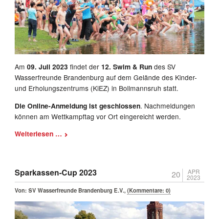
Am
09. Juli 2023
findet der
12. Swim & Run
des SV
Wasserfreunde Brandenburg auf dem Gelände des Kinder-
und Erholungszentrums (KiEZ) in Bollmannsruh statt.
Die Online-Anmeldung ist geschlossen
. Nachmeldungen
können am Wettkampftag vor Ort eingereicht werden.
12.
Weiterlesen …
Swim
&
Run
Sparkassen-Cup 2023
APR
20
2023
Von:
SV Wasserfreunde Brandenburg E.V.
,
(Kommentare: 0)