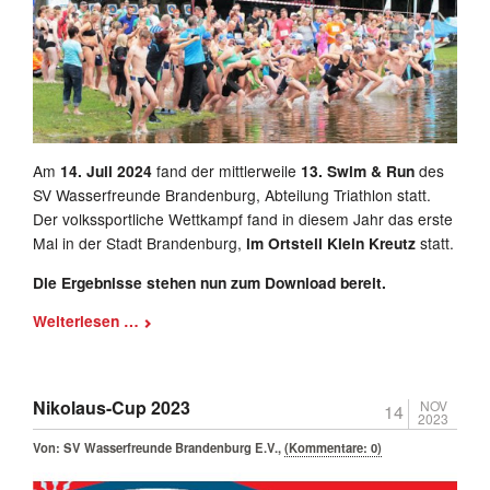
Am
14. Juli 2024
fand der mittlerweile
13. Swim & Run
des
SV Wasserfreunde Brandenburg, Abteilung Triathlon statt.
Der volkssportliche Wettkampf fand in diesem Jahr das erste
Mal in der Stadt Brandenburg,
im Ortsteil Klein Kreutz
statt.
Die Ergebnisse stehen nun zum Download bereit.
13.
Weiterlesen …
Swim
&
Run
Nikolaus-Cup 2023
NOV
14
2023
Von:
SV Wasserfreunde Brandenburg E.V.
,
(Kommentare: 0)