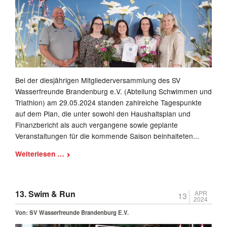
Bei der diesjährigen Mitgliederversammlung des SV
Wasserfreunde Brandenburg e.V. (Abteilung Schwimmen und
Triathlon) am 29.05.2024 standen zahlreiche Tagespunkte
auf dem Plan, die unter sowohl den Haushaltsplan und
Finanzbericht als auch vergangene sowie geplante
Veranstaltungen für die kommende Saison beinhalteten...
Feierliche
Weiterlesen …
Entgegennahme
des
Gütesiegels
13. Swim & Run
APR
13
„Kinderschutz
2024
im
Von:
SV Wasserfreunde Brandenburg E.V.
Sport“